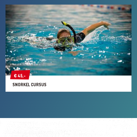
€ 45,-
€ 45,-
SNORKEL CURSUS