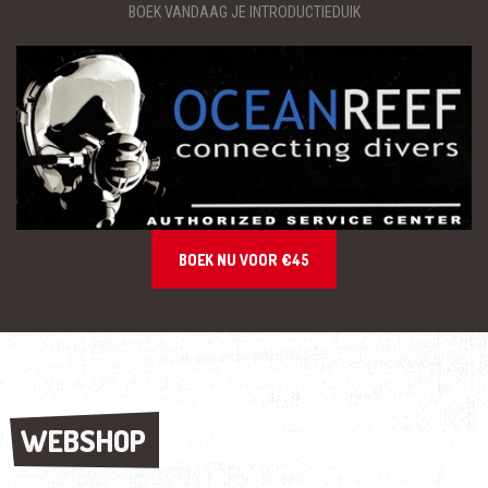
BOEK VANDAAG JE INTRODUCTIEDUIK
BOEK NU VOOR €45
WEBSHOP
WEBSHOP