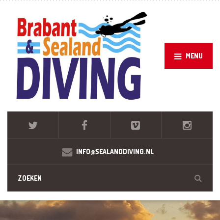
MENU
INFO@SEALANDDIVING.NL