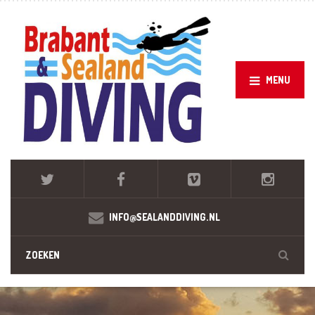
MENU
INFO@SEALANDDIVING.NL