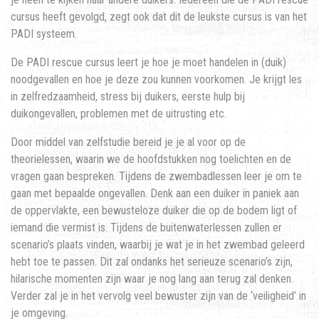
cursus heeft gevolgd, zegt ook dat dit de leukste cursus is van het
PADI systeem.
De PADI rescue cursus leert je hoe je moet handelen in (duik)
noodgevallen en hoe je deze zou kunnen voorkomen. Je krijgt les
in zelfredzaamheid, stress bij duikers, eerste hulp bij
duikongevallen, problemen met de uitrusting etc.
Door middel van zelfstudie bereid je je al voor op de
theorielessen, waarin we de hoofdstukken nog toelichten en de
vragen gaan bespreken. Tijdens de zwembadlessen leer je om te
gaan met bepaalde ongevallen. Denk aan een duiker in paniek aan
de oppervlakte, een bewusteloze duiker die op de bodem ligt of
iemand die vermist is. Tijdens de buitenwaterlessen zullen er
scenario’s plaats vinden, waarbij je wat je in het zwembad geleerd
hebt toe te passen. Dit zal ondanks het serieuze scenario’s zijn,
hilarische momenten zijn waar je nog lang aan terug zal denken.
Verder zal je in het vervolg veel bewuster zijn van de ‘veiligheid’ in
je omgeving.