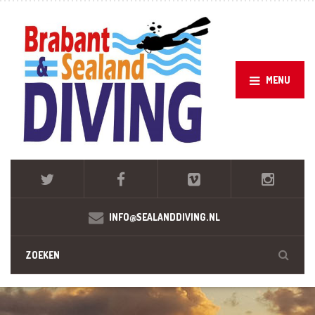
MENU
INFO@SEALANDDIVING.NL