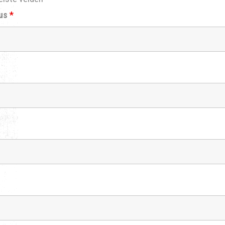
sus
*