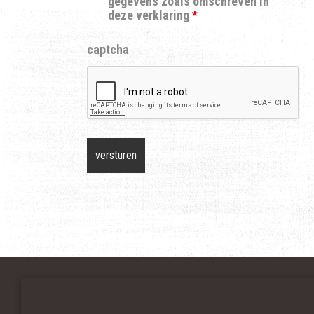
gegevens zoals omschreven in
deze verklaring
*
captcha